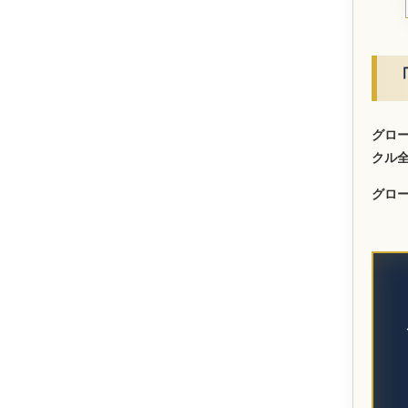
グロ
クル
グロ