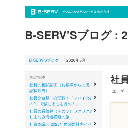
B-SERV’Sブログ : 
B-SERV’Sブログ
>
2026年5月
社
最近の記事
社員の奮闘記①（お客様からの感
謝状授与）
ユーザー
社員交遊録「心理戦！『スパイ8分
の2』で信じる心を育め！」
社員の冒険禄（その３）ワクワク♪
しまなみ海道横断の旅
社員協議会 2025年度関西社内イベ