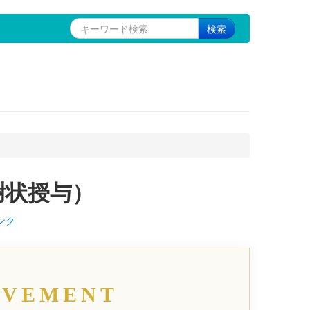
検索
謝状授与）
ンク
EVEMENT